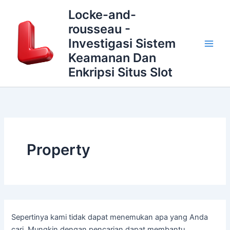
Lewati
Locke-and-
ke
rousseau -
konten
Investigasi Sistem
Keamanan Dan
Enkripsi Situs Slot
Property
Sepertinya kami tidak dapat menemukan apa yang Anda
cari. Mungkin dengan pencarian dapat membantu.