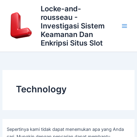
Lewati
Locke-and-
ke
rousseau -
konten
Investigasi Sistem
Keamanan Dan
Enkripsi Situs Slot
Technology
Sepertinya kami tidak dapat menemukan apa yang Anda
cari. Mungkin dengan pencarian dapat membantu.