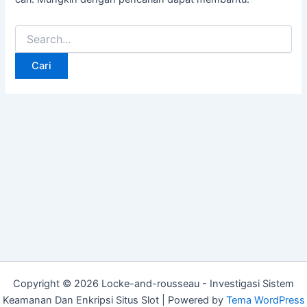
Cari
untuk:
Copyright © 2026 Locke-and-rousseau - Investigasi Sistem
Keamanan Dan Enkripsi Situs Slot | Powered by
Tema WordPress