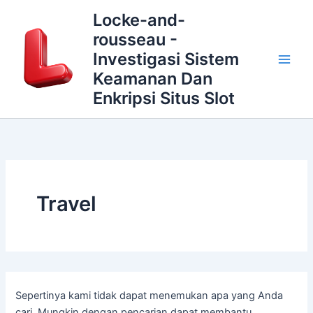
Lewati
Locke-and-
ke
rousseau -
konten
Investigasi Sistem
Keamanan Dan
Enkripsi Situs Slot
Travel
Sepertinya kami tidak dapat menemukan apa yang Anda
cari. Mungkin dengan pencarian dapat membantu.